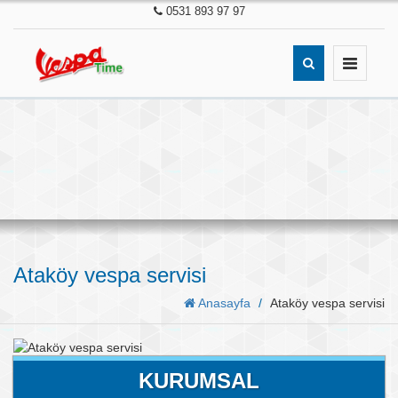
0531 893 97 97
Toggle
navigatio
Ataköy vespa servisi
Anasayfa
Ataköy vespa servisi
KURUMSAL